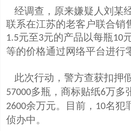
经调查，原来嫌疑人刘某
联系在江苏的老客户联合销
元至
元的产品以每瓶
1.5
3
10
等的价格通过网络平台进行
此次行动，警方查获扣押
多瓶，商标贴纸
万多
57000
6
余万元。目前，
名犯
2600
10
侦办中。