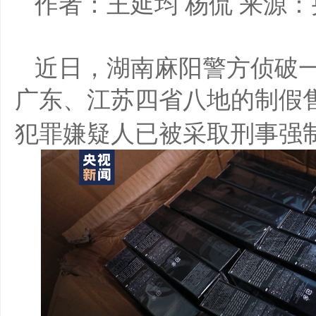
作者：王延均
杨侃
来源：
近日，湖南麻阳警方侦破
广东、江苏四省八地的制假
犯罪嫌疑人已被采取刑事强