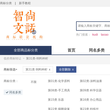
商标分类
|
新手教程
热门搜索：
kudi
taoao
全部商品标分类
首页
同名多类
低价商标转让
>
第31类-饲料种籽
商标筛选>
第31类 饲料种籽
x
全部删除
x
商标分类：
第01类-化学原料
第02类-涂料油漆
不限
第08类-手工用具
第09类 科学仪器
同名多类
第15类 乐器
第16类 办公用品
第22类 绳网袋篷
第23类 纱线丝