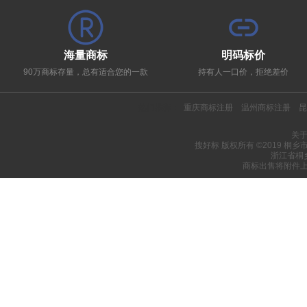
海量商标
明码标价
90万商标存量，总有适合您的一款
持有人一口价，拒绝差价
热门推荐：
重庆商标注册
温州商标注册
昆
关
搜好标 版权所有 ©2019 桐
浙江省桐
商标出售将附件