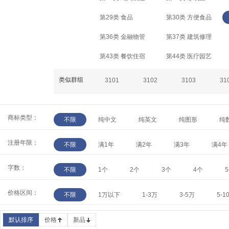
第29类 食品
第30类 方便食品
第36类 金融物管
第37类 建筑修理
第43类 餐饮住宿
第44类 医疗园艺
类似群组
3101
3102
3103
31
商标类型：
不限
纯中文
纯英文
纯图形
纯
注册年限：
不限
满1年
满2年
满3年
满4年
字数：
不限
1个
2个
3个
4个
价格区间：
不限
1万以下
1-3万
3-5万
5-1
默认排序
价格
新品