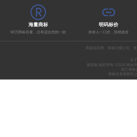
海量商标
明码标价
90万商标存量，总有适合您的一款
持有人一口价，拒绝差价
热门推荐：
商标买卖网
商标注册公司
食
关
搜好标 版权所有 ©2019 桐
浙江省桐
商标出售将附件