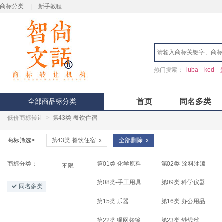
商标分类
|
新手教程
热门搜索：
luba
ked
全部商品标分类
首页
同名多类
低价商标转让
>
第43类-餐饮住宿
商标筛选>
第43类 餐饮住宿
x
全部删除
x
商标分类：
第01类-化学原料
第02类-涂料油漆
不限
第08类-手工用具
第09类 科学仪器
同名多类
第15类 乐器
第16类 办公用品
第22类 绳网袋篷
第23类 纱线丝