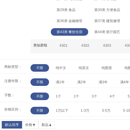
第29类 食品
第30类 方便食品
第36类 金融物管
第37类 建筑修理
第43类 餐饮住宿
第44类 医疗园艺
类似群组
4301
4302
4303
43
商标类型：
不限
纯中文
纯英文
纯图形
纯
注册年限：
不限
满1年
满2年
满3年
满4年
字数：
不限
1个
2个
3个
4个
价格区间：
不限
1万以下
1-3万
3-5万
5-1
默认排序
价格
新品