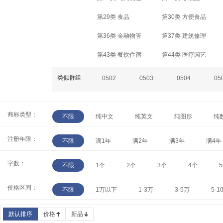
第29类 食品
第30类 方便食品
第36类 金融物管
第37类 建筑修理
第43类 餐饮住宿
第44类 医疗园艺
类似群组
0502
0503
0504
05
商标类型：
不限
纯中文
纯英文
纯图形
纯
注册年限：
不限
满1年
满2年
满3年
满4年
字数：
不限
1个
2个
3个
4个
价格区间：
不限
1万以下
1-3万
3-5万
5-1
默认排序
价格
新品