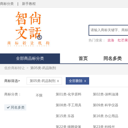
商标分类
|
新手教程
热门搜索：
吉洛
红芒果
全部商品标分类
首页
同名多类
低价商标转让
>
第05类-药品制剂
商标筛选>
第05类-药品制剂
x
全部删除
x
商标分类：
第01类-化学原料
第02类-涂料油漆
不限
第08类-手工用具
第09类 科学仪器
同名多类
第15类 乐器
第16类 办公用品
第22类 绳网袋篷
第23类 纱线丝