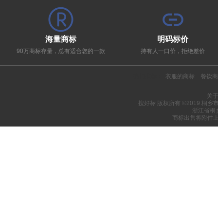
海量商标
明码标价
90万商标存量，总有适合您的一款
持有人一口价，拒绝差价
热门推荐：
衣服的商标
餐饮商
关
搜好标 版权所有 ©2019 桐
浙江省桐
商标出售将附件