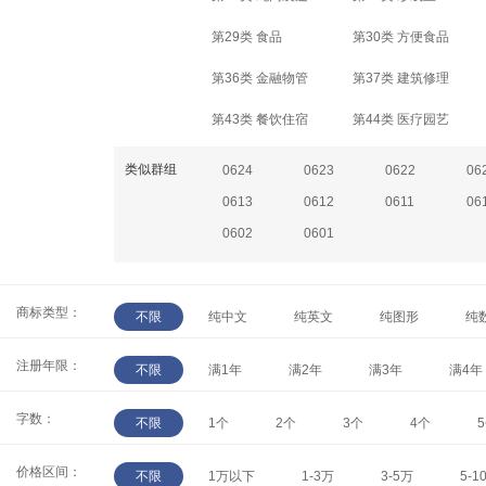
第29类 食品
第30类 方便食品
第36类 金融物管
第37类 建筑修理
第43类 餐饮住宿
第44类 医疗园艺
类似群组
0624
0623
0622
06
0613
0612
0611
06
0602
0601
商标类型：
不限
纯中文
纯英文
纯图形
纯
注册年限：
不限
满1年
满2年
满3年
满4年
字数：
不限
1个
2个
3个
4个
价格区间：
不限
1万以下
1-3万
3-5万
5-1