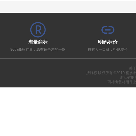
海量商标
明码标价
90万商标存量，总有适合您的一款
持有人一口价，拒绝差价
关
搜好标 版权所有 ©2019 桐
浙江省桐
商标出售将附件