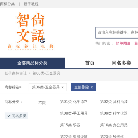
商标分类
|
新手教程
热门搜索：
简单图形
花
全部商品标分类
首页
同名多类
低价商标转让
>
第06类-五金器具
商标筛选>
第06类-五金器具
x
全部删除
x
商标分类：
第01类-化学原料
第02类-涂料油漆
不限
第08类-手工用具
第09类 科学仪器
同名多类
第15类 乐器
第16类 办公用品
第22类 绳网袋篷
第23类 纱线丝