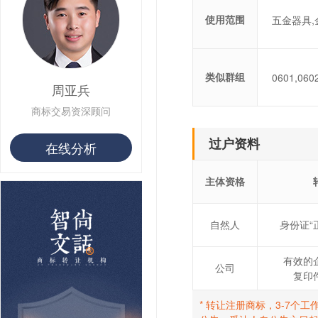
用户 S**80 购买 王***
使用范围
五金器具,
用户 S**19 购买 T***
用户 S**22 购买 茶***
用户 S**68 购买 俏***
类似群组
0601,060
周亚兵
商标交易资深顾问
过户资料
在线分析
主体资格
自然人
身份证“
有效的
公司
复印
* 转让注册商标，3-7