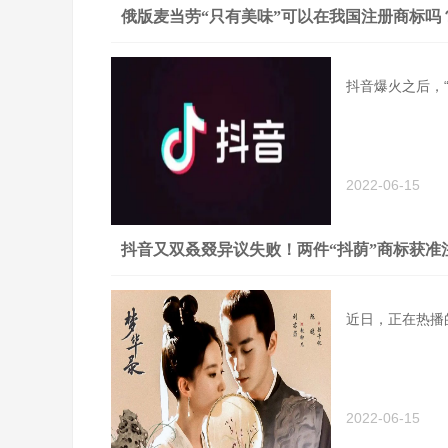
俄版麦当劳“只有美味”可以在我国注册商标吗
抖音爆火之后，
2022-06-15
抖音又双叒叕异议失败！两件“抖荫”商标获准
近日，正在热播
2022-06-15