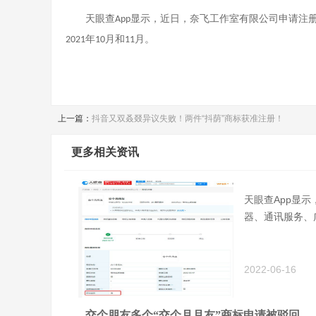
天眼查
显示，近日，奈飞工作室有限公司申请注册
App
年
月和
月。
2021
10
11
上一篇：
抖音又双叒叕异议失败！两件“抖荫”商标获准注册！
更多相关资讯
天眼查App显
器、通讯服务、
2022-06-16
交个朋友多个“交个月月友”商标申请被驳回