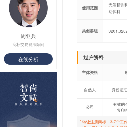
用户 S**80 购买 王***
无酒精饮料
使用范围
用户 S**19 购买 T***
动饮料
用户 S**22 购买 茶***
用户 S**68 购买 俏***
类似群组
3201,320
周亚兵
商标交易资深顾问
过户资料
在线分析
主体资格
自然人
身份证“
有效的
公司
复印
* 转让注册商标，3-7