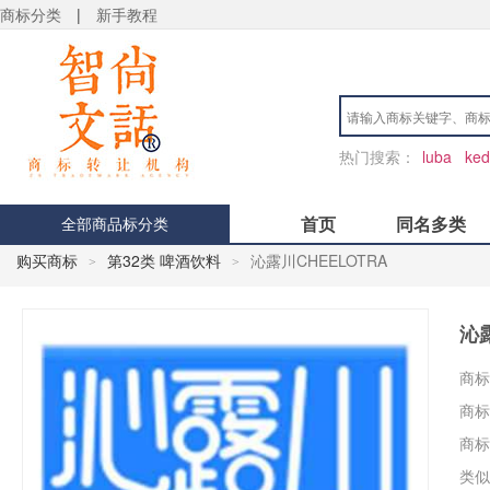
商标分类
|
新手教程
热门搜索：
luba
ked
首页
同名多类
全部商品标分类
购买商标
第32类 啤酒饮料
沁露川CHEELOTRA
>
>
沁露
商标
商标
商标
类似