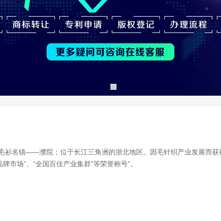
0
毛衫名镇——濮院；位于长江三角洲的浙北地区。因毛针织产业发展而获得“
品牌市场”、“全国百佳产业集群"等荣誉称号”。