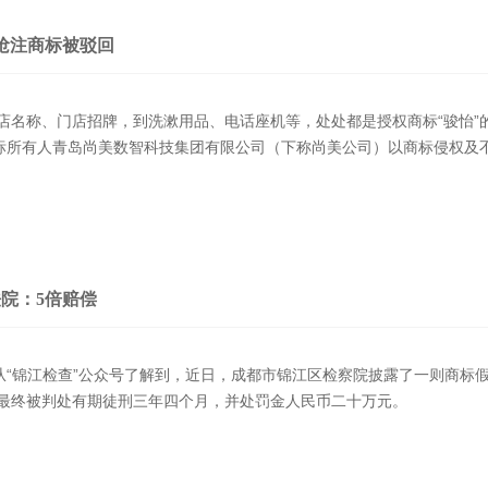
抢注商标被驳回
店名称、门店招牌，到洗漱用品、电话座机等，处处都是授权商标“骏怡”
商标所有人青岛尚美数智科技集团有限公司（下称尚美公司）以商标侵权及
院：5倍赔偿
者从“锦江检查”公众号了解到，近日，成都市锦江区检察院披露了一则商标
最终被判处有期徒刑三年四个月，并处罚金人民币二十万元。