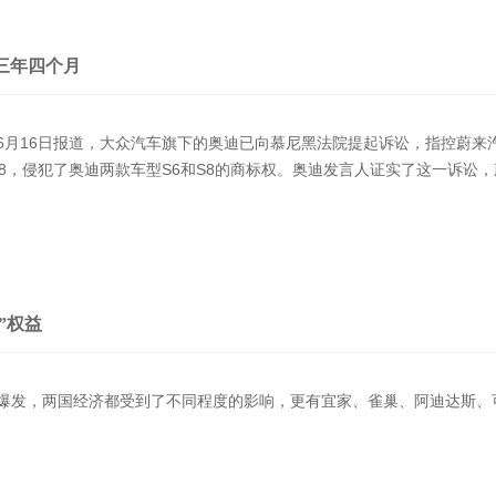
三年四个月
6月16日报道，大众汽车旗下的奥迪已向慕尼黑法院提起诉讼，指控蔚来
ES8，侵犯了奥迪两款车型S6和S8的商标权。奥迪发言人证实了这一诉
”权益
爆发，两国经济都受到了不同程度的影响，更有宜家、雀巢、阿迪达斯、