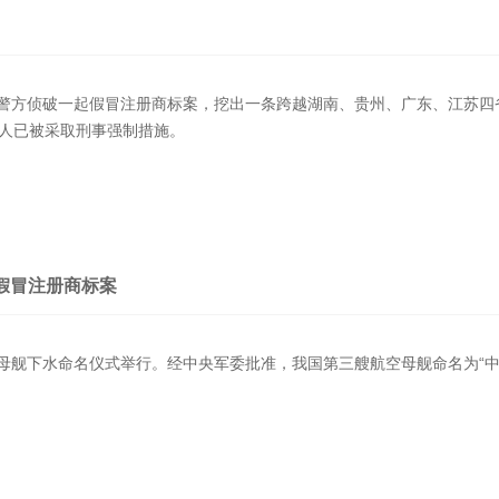
警方侦破一起假冒注册商标案，挖出一条跨越湖南、贵州、广东、江苏四省
疑人已被采取刑事强制措施。
省假冒注册商标案
母舰下水命名仪式举行。经中央军委批准，我国第三艘航空母舰命名为“中国