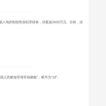
八地的制假售假犯罪链条，涉案超2600万元。目前，涉
人民解放军海军福建舰”，舷号为“18”。