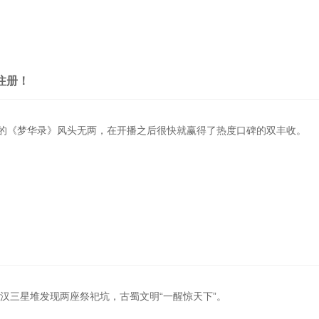
注册！
的《梦华录》风头无两，在开播之后很快就赢得了热度口碑的双丰收。
广汉三星堆发现两座祭祀坑，古蜀文明“一醒惊天下”。