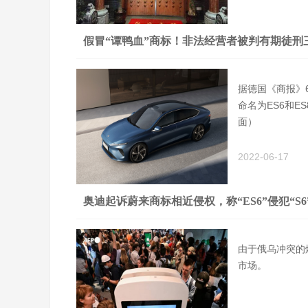
假冒“谭鸭血”商标！非法经营者被判有期徒刑
据德国《商报》
命名为ES6和
面）
2022-06-17
奥迪起诉蔚来商标相近侵权，称“ES6”侵犯“S6
由于俄乌冲突的
市场。