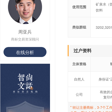
矿泉水（饮
用户 S**22 购买 茶***
使用范围
饮料
用户 S**68 购买 俏***
类似群组
3202,320
周亚兵
商标交易资深顾问
过户资料
在线分析
主体资格
自然人
身份证“
有效的
公司
复印
* 转让注册商标，3-7