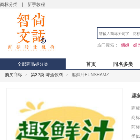
商标分类
|
新手教程
热门搜索：
幽姬
嫚
首页
同名多类
全部商品标分类
购买商标
第32类 啤酒饮料
趣鲜汁FUNSHAMZ
>
>
趣
商标
商标
商标
类似