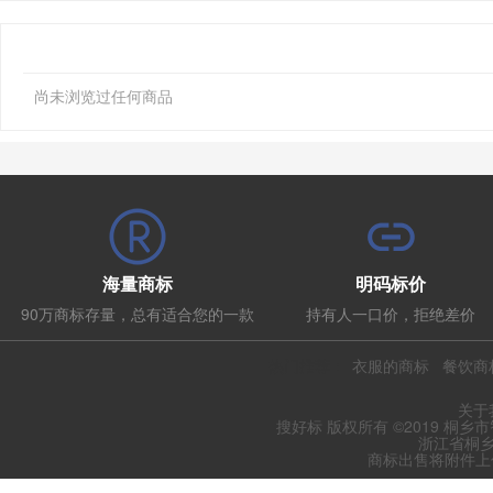
尚未浏览过任何商品
海量商标
明码标价
90万商标存量，总有适合您的一款
持有人一口价，拒绝差价
热门推荐：
衣服的商标
餐饮商
关于
搜好标 版权所有 ©2019 桐乡
浙江省桐乡
商标出售将附件上