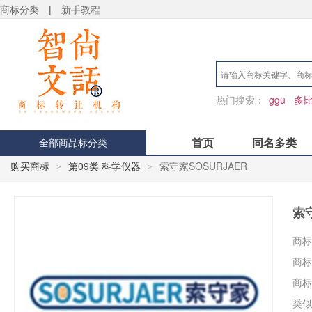
商标分类
|
新手教程
热门搜索：
ggu
多
首页
同名多类
全部商品标分类
购买商标
第09类 科学仪器
索守家SOSURJAER
>
>
索守
商标
商标
商标
类似