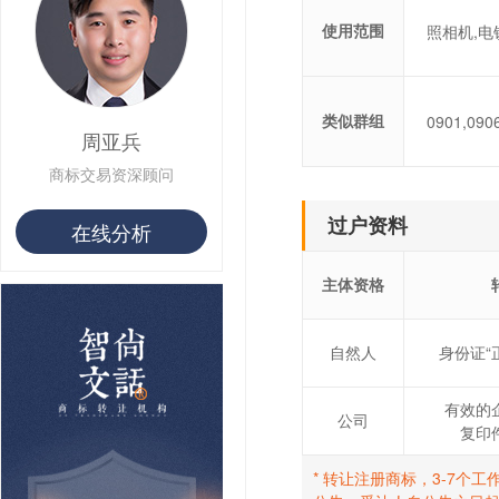
用户 S**68 购买 俏***
使用范围
照相机,电
类似群组
0901,090
周亚兵
商标交易资深顾问
过户资料
在线分析
主体资格
自然人
身份证“
有效的
公司
复印
* 转让注册商标，3-7