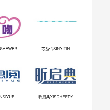
SAEWER
芯益恬SINYITIN
NSIYUE
昕启典XISCHEEDY