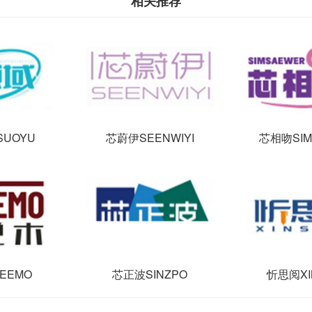
相关推荐
SUOYU
芯蔚伊SEENWIYI
芯相吻SIM
EEMO
芯正波SINZPO
忻思阅XI