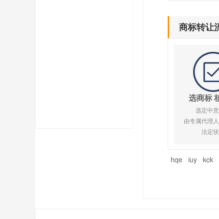
商标转让
选商标 
选定中意
由专属代理人
法定状
hqe
iuy
kck