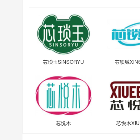
芯琐玉SINSORYU
芯锁域XIN
芯悦木
芯悦木XIU