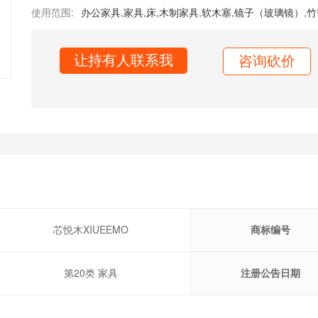
使用范围:
办公家具
,
家具
,
床
,
木制家具
,
软木塞
,
镜子（玻璃镜）
,
竹
让持有人联系我
咨询砍价
芯悦木XIUEEMO
商标编号
第20类 家具
注册公告日期