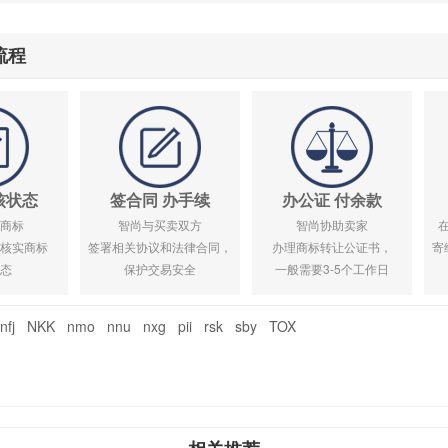
流程
核状态
签合同 办手续
办公证 付余款
商标
智尚与买卖双方
智尚协助卖家
核实商标
签署相关协议和法律合同，
办理商标转让公证书，
寄
态
保护交易安全
一般需要3-5个工作日
nfj
NKK
nmo
nnu
nxg
pii
rsk
sby
TOX