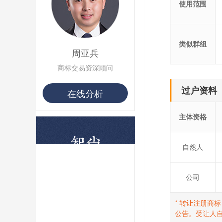
使用范围
用户 S**8 购买 专***
用户 S**14 购买 宅***
用户 S**26 购买 图***
用户 S**10 购买 侯***
类似群组
用户 S**16 购买 火***
周亚兵
用户 S**25 购买 水***
用户 S**33 购买 巴***
商标交易资深顾问
用户 S**80 购买 王***
用户 S**19 购买 T***
过户资料
在线分析
用户 S**22 购买 茶***
用户 S**68 购买 俏***
主体资格
自然人
公司
* 转让注册商
公告。受让人