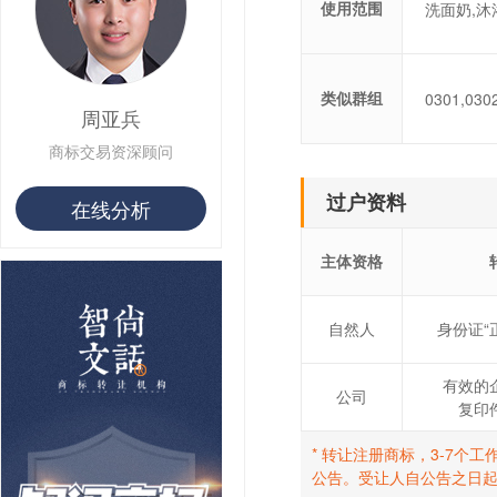
使用范围
洗面奶,沐
用户 S**26 购买 图***
用户 S**10 购买 侯***
用户 S**16 购买 火***
用户 S**25 购买 水***
类似群组
0301,030
用户 S**33 购买 巴***
周亚兵
用户 S**80 购买 王***
商标交易资深顾问
用户 S**19 购买 T***
用户 S**22 购买 茶***
过户资料
用户 S**68 购买 俏***
在线分析
主体资格
自然人
身份证“
有效的
公司
复印
* 转让注册商标，3-7
公告。受让人自公告之日