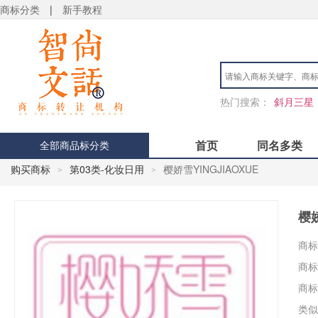
商标分类
|
新手教程
热门搜索：
斜月三星
首页
同名多类
全部商品标分类
购买商标
第03类-化妆日用
樱娇雪YINGJIAOXUE
>
>
樱娇
商标
商标
商标
类似