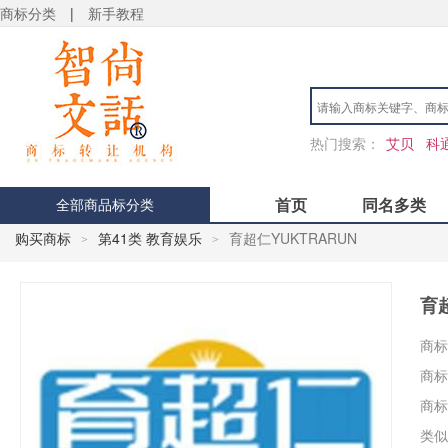
商标分类
|
新手教程
热门搜索：
艾贝
科
首页
同名多类
全部商品标分类
购买商标
第41类 教育娱乐
育超仁YUKTRARUN
>
>
育超
商标
商标
商标
类似