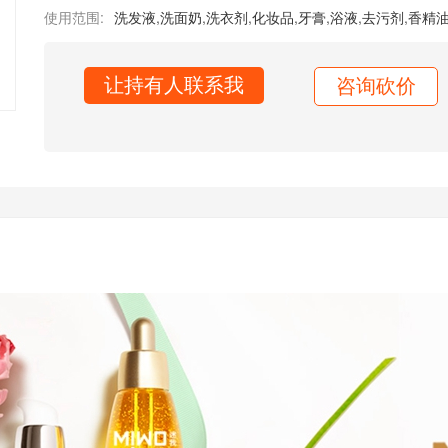
使用范围:
洗发液
,
洗面奶
,
洗衣剂
,
化妆品
,
牙膏
,
浴液
,
去污剂
,
香精
让持有人联系我
咨询砍价