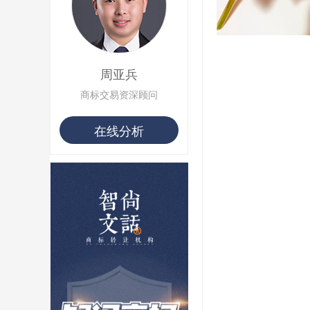
用户 S**22 购买 茶***
用户 S**68 购买 俏***
周亚兵
商标交易资深顾问
在线分析