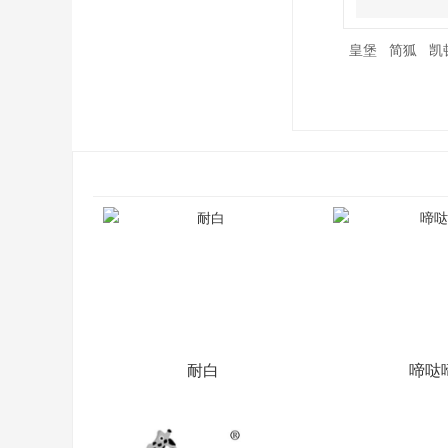
皇堡
简狐
凯
耐白
啼哒