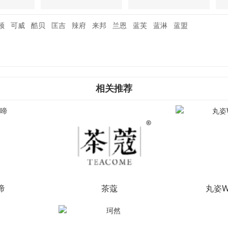
顿
可威
酷贝
匡吉
辣府
来邦
兰恩
蓝芙
蓝淋
蓝盟
相关推荐
啼
茶蔻
丸姿W