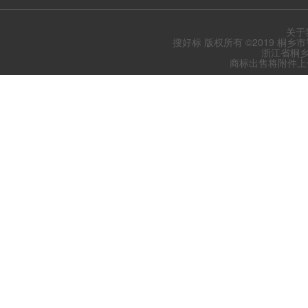
关于
搜好标 版权所有 ©2019 桐乡
浙江省桐乡
商标出售将附件上