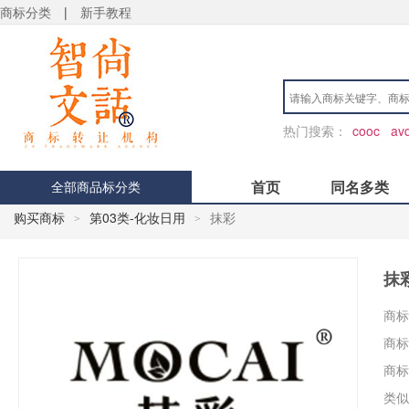
商标分类
|
新手教程
热门搜索：
cooc
av
首页
同名多类
全部商品标分类
购买商标
第03类-化妆日用
抹彩
>
>
抹
商标
商标
商标
类似