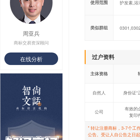
使用范围
护发素,浴
用户 S**14 购买 宅***
用户 S**26 购买 图***
用户 S**10 购买 侯***
用户 S**16 购买 火***
类似群组
0301,030
周亚兵
用户 S**25 购买 水***
用户 S**33 购买 巴***
商标交易资深顾问
用户 S**80 购买 王***
用户 S**19 购买 T***
过户资料
在线分析
用户 S**22 购买 茶***
用户 S**68 购买 俏***
主体资格
自然人
身份证“
有效的
公司
复印
* 转让注册商标，3-7
公告。受让人自公告之日