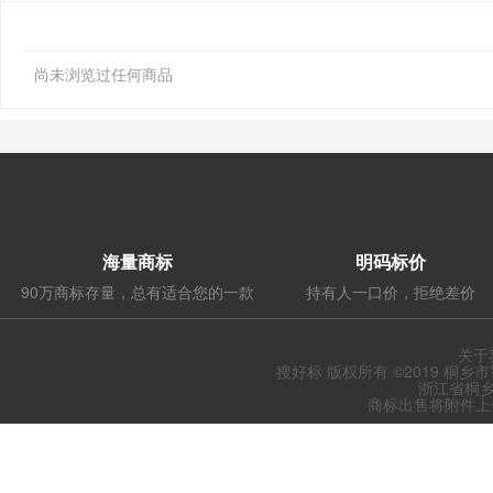
尚未浏览过任何商品
海量商标
明码标价
90万商标存量，总有适合您的一款
持有人一口价，拒绝差价
关于
搜好标 版权所有 ©2019 桐乡
浙江省桐乡
商标出售将附件上