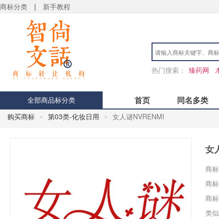
商标分类
|
新手教程
热门搜索：
臻药网
首页
同名多类
全部商品标分类
购买商标
第03类-化妆日用
女人谜NVRENMI
>
>
女人
商标
商标
商标
类似