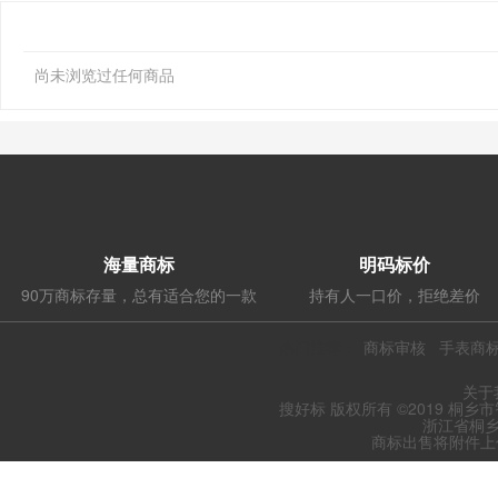
尚未浏览过任何商品
海量商标
明码标价
90万商标存量，总有适合您的一款
持有人一口价，拒绝差价
热门推荐：
商标审核
手表商
关于
搜好标 版权所有 ©2019 桐乡
浙江省桐乡
商标出售将附件上