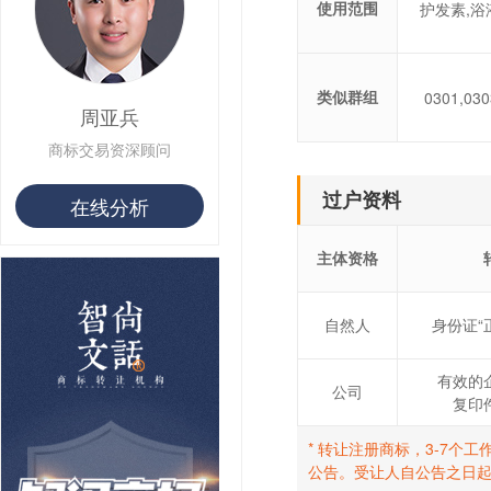
使用范围
护发素,浴
用户 S**10 购买 侯***
用户 S**16 购买 火***
用户 S**25 购买 水***
用户 S**33 购买 巴***
类似群组
0301,030
用户 S**80 购买 王***
周亚兵
用户 S**19 购买 T***
商标交易资深顾问
用户 S**22 购买 茶***
用户 S**68 购买 俏***
过户资料
在线分析
主体资格
自然人
身份证“
有效的
公司
复印
* 转让注册商标，3-7
公告。受让人自公告之日