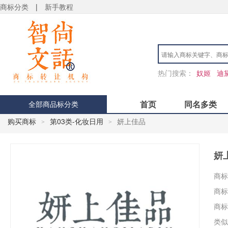
商标分类
|
新手教程
热门搜索：
奴姬
迪
首页
同名多类
全部商品标分类
购买商标
第03类-化妆日用
妍上佳品
>
>
妍
商标
商标
商标
类似