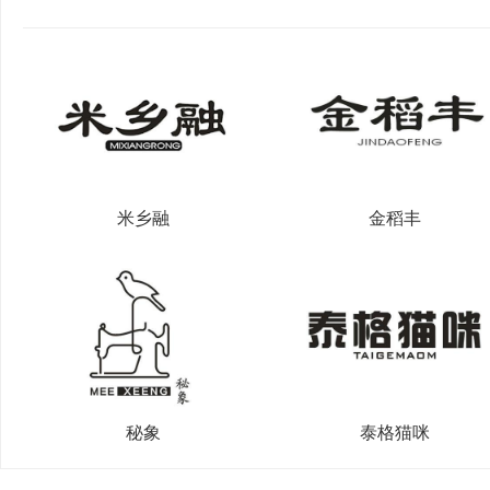
米乡融
金稻丰
秘象
泰格猫咪