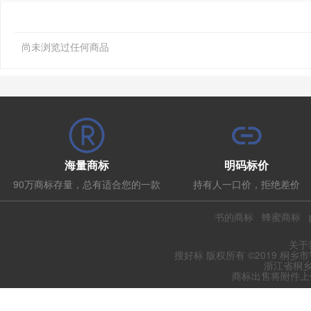
尚未浏览过任何商品
海量商标
明码标价
90万商标存量，总有适合您的一款
持有人一口价，拒绝差价
热门推荐：
书的商标
蜂蜜商标
关于
搜好标 版权所有 ©2019 桐乡
浙江省桐乡
商标出售将附件上