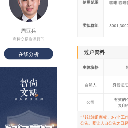
用户 S**10 购买 侯***
使用范围
咖啡,咖啡
用户 S**16 购买 火***
用户 S**25 购买 水***
用户 S**33 购买 巴***
类似群组
3001,300
用户 S**80 购买 王***
周亚兵
用户 S**19 购买 T***
用户 S**22 购买 茶***
商标交易资深顾问
用户 S**68 购买 俏***
过户资料
在线分析
主体资格
自然人
身份证“
有效的
公司
复印
* 转让注册商标，3-7
公告。受让人自公告之日