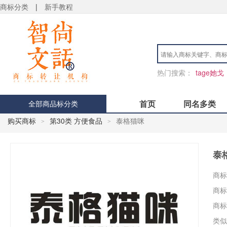
商标分类
|
新手教程
热门搜索：
tage她戈
首页
同名多类
全部商品标分类
购买商标
第30类 方便食品
泰格猫咪
>
>
泰
商标
商标
商标
类似