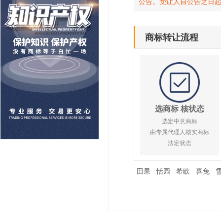
公告。受让人自公告之日
商标转让流程
选商标 核状态
选定中意商标
由专属代理人核实商标
法定状态
田果
恬园
希欧
喜兔