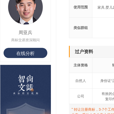
使用范围
家具,婴儿
类似群组
周亚兵
商标交易资深顾问
过户资料
在线分析
主体资格
自然人
身份证“
有效的
公司
复印
* 转让注册商标，3-7