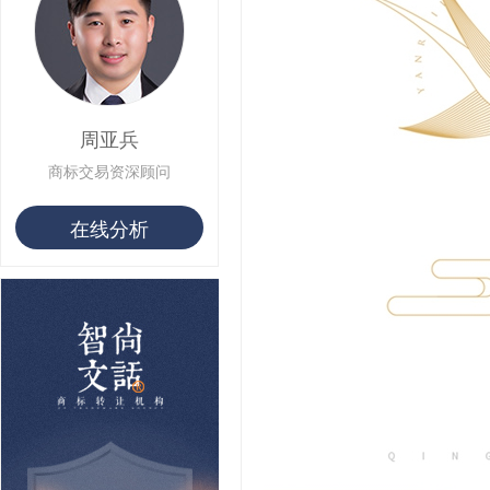
用户 S**16 购买 火***
用户 S**25 购买 水***
用户 S**33 购买 巴***
用户 S**80 购买 王***
用户 S**19 购买 T***
用户 S**22 购买 茶***
周亚兵
用户 S**68 购买 俏***
商标交易资深顾问
在线分析