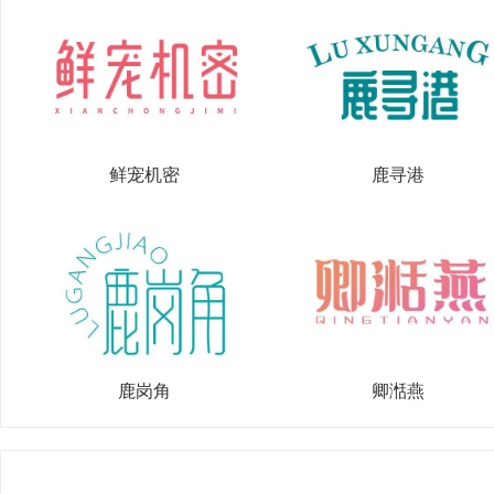
鲜宠机密
鹿寻港
鹿岗角
卿湉燕