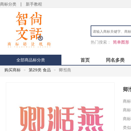
商标分类
|
新手教程
热门搜索：
简单图形
首页
同名多类
全部商品标分类
购买商标
第29类 食品
卿湉燕
>
>
卿
商标
商标
商标
类似