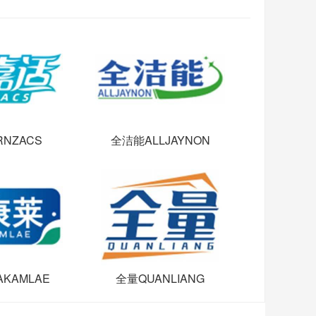
NZACS
全洁能ALLJAYNON
KAMLAE
全量QUANLIANG