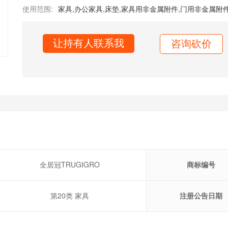
使用范围:
家具
,
办公家具
,
床垫
,
家具用非金属附件
,
门用非金属附
让持有人联系我
咨询砍价
全居冠TRUGIGRO
商标编号
第20类 家具
注册公告日期