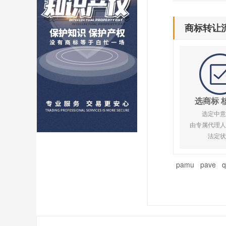
商标转让
选商标 
选定中意
由专属代理人
法定状
pamu
pave
q