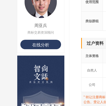
使用范围
用户 S**16 购买 火***
用户 S**25 购买 水***
用户 S**33 购买 巴***
用户 S**80 购买 王***
类似群组
用户 S**19 购买 T***
周亚兵
用户 S**22 购买 茶***
用户 S**68 购买 俏***
商标交易资深顾问
过户资料
在线分析
主体资格
自然人
公司
* 转让注册商
公告。受让人