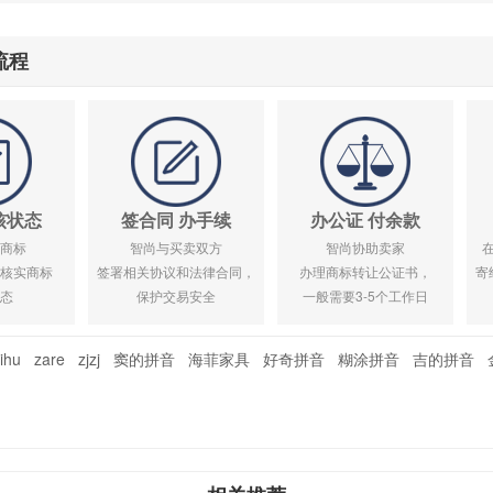
流程
核状态
签合同 办手续
办公证 付余款
商标
智尚与买卖双方
智尚协助卖家
核实商标
签署相关协议和法律合同，
办理商标转让公证书，
寄
态
保护交易安全
一般需要3-5个工作日
ihu
zare
zjzj
窦的拼音
海菲家具
好奇拼音
糊涂拼音
吉的拼音