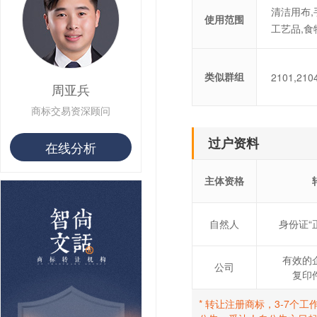
用户 S**1 购买 皇***
清洁用布,
使用范围
用户 S**8 购买 专***
工艺品,食
用户 S**14 购买 宅***
用户 S**26 购买 图***
用户 S**10 购买 侯***
类似群组
2101,210
用户 S**16 购买 火***
周亚兵
用户 S**25 购买 水***
用户 S**33 购买 巴***
商标交易资深顾问
用户 S**80 购买 王***
用户 S**19 购买 T***
过户资料
在线分析
用户 S**22 购买 茶***
用户 S**68 购买 俏***
主体资格
自然人
身份证“
有效的
公司
复印
* 转让注册商标，3-7