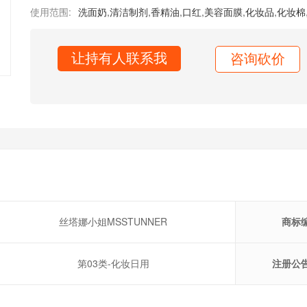
使用范围:
洗面奶
,
清洁制剂
,
香精油
,
口红
,
美容面膜
,
化妆品
,
化妆棉
让持有人联系我
咨询砍价
丝塔娜小姐MSSTUNNER
商标
第03类-化妆日用
注册公