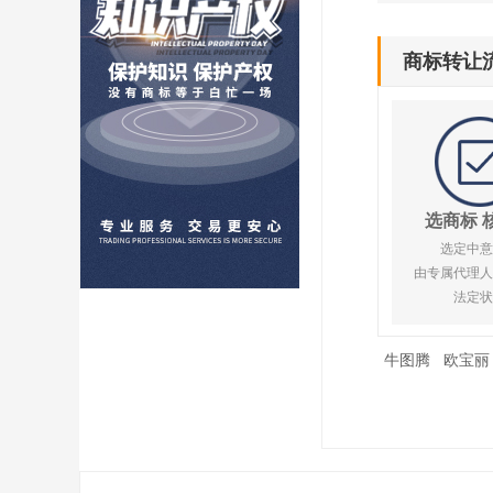
商标转让
选商标 
选定中意
由专属代理人
法定状
牛图腾
欧宝丽