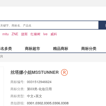
：
mitu
ZNE
捷斯
红橡树
lve
威科
同名多类
商标超市
精品商标
商标分类
ER
丝塔娜小姐MSSTUNNER
商标编号:
0031512946624
商标分类:
第03类-化妆日用
商标类型:
中文+英文
类似群组:
0301
,
0302
,
0305
,
0306
,
0308