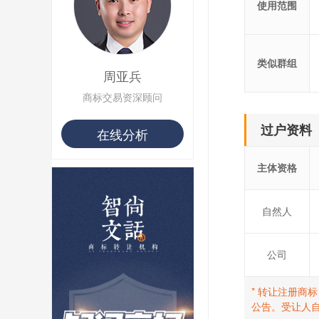
使用范围
用户 S**19 购买 T***
用户 S**22 购买 茶***
用户 S**68 购买 俏***
类似群组
周亚兵
商标交易资深顾问
过户资料
在线分析
主体资格
自然人
公司
* 转让注册商
公告。受让人