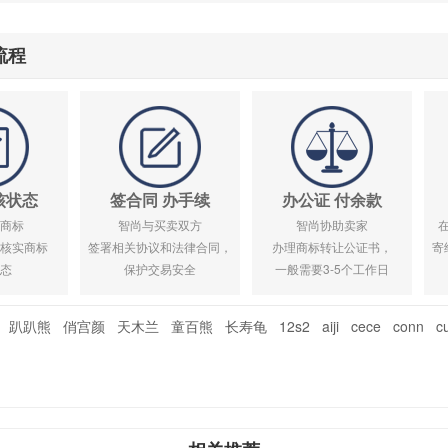
流程
核状态
签合同 办手续
办公证 付余款
商标
智尚与买卖双方
智尚协助卖家
核实商标
签署相关协议和法律合同，
办理商标转让公证书，
寄
态
保护交易安全
一般需要3-5个工作日
趴趴熊
俏宫颜
天木兰
童百熊
长寿龟
12s2
aiji
cece
conn
c