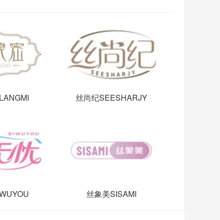
LANGMI
丝尚纪SEESHARJY
WUYOU
丝象美SISAMI