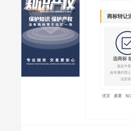
商标转让
选商标 
选定中意
由专属代理人
法定状
优宜
虞夏
知