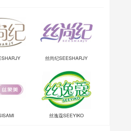
SHARJY
丝尚纪SEESHARJY
ISAMI
丝逸蔻SEEYIKO