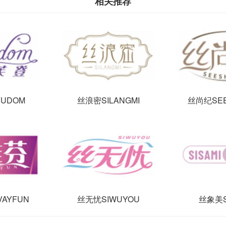
相关推荐
UDOM
丝浪密SILANGMI
丝尚纪SEE
AYFUN
丝无忧SIWUYOU
丝象美S