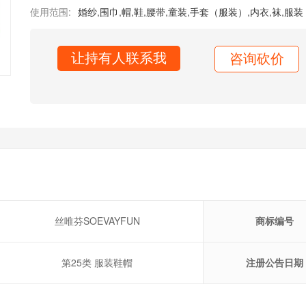
使用范围:
婚纱
,
围巾
,
帽
,
鞋
,
腰带
,
童装
,
手套（服装）
,
内衣
,
袜
,
服装
让持有人联系我
咨询砍价
丝唯芬SOEVAYFUN
商标编号
第25类 服装鞋帽
注册公告日期