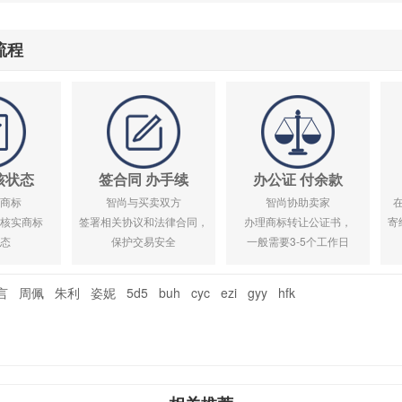
流程
核状态
签合同 办手续
办公证 付余款
商标
智尚与买卖双方
智尚协助卖家
核实商标
签署相关协议和法律合同，
办理商标转让公证书，
寄
态
保护交易安全
一般需要3-5个工作日
言
周佩
朱利
姿妮
5d5
buh
cyc
ezi
gyy
hfk