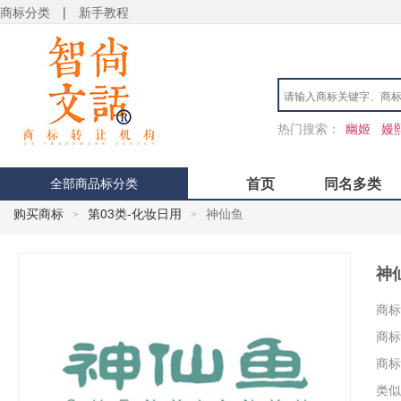
商标分类
|
新手教程
热门搜索：
幽姬
嫚
首页
同名多类
全部商品标分类
购买商标
第03类-化妆日用
神仙鱼
>
>
神
商标
商标
商标
用户 S**4 购买 天***
类似
用户 S**6 购买 七***