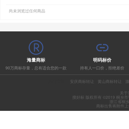
尚未浏览过任何商品
海量商标
明码标价
90万商标存量，总有适合您的一款
持有人一口价，拒绝差价
热门推荐：
安庆商标转让
黄山商标转让
关于
搜好标 版权所有 ©2019 桐乡
浙江省桐乡
商标出售将附件上