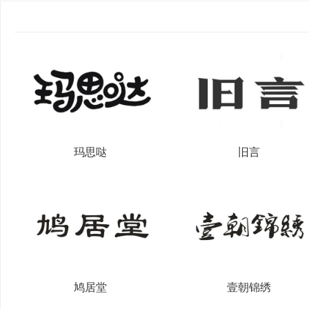
玛思哒
旧言
鸠居堂
壹朝锦绣