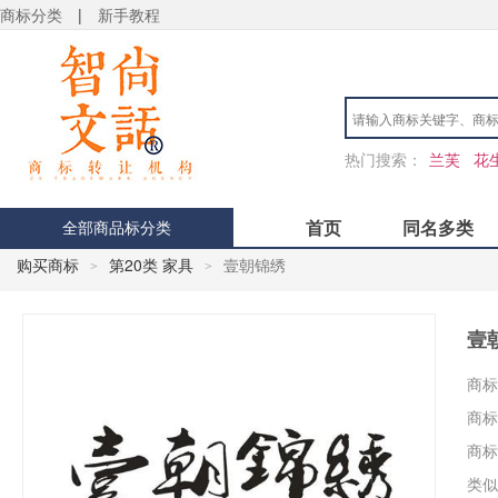
商标分类
|
新手教程
热门搜索：
兰芙
花
首页
同名多类
全部商品标分类
购买商标
第20类 家具
壹朝锦绣
>
>
壹
商标
商标
商标
类似