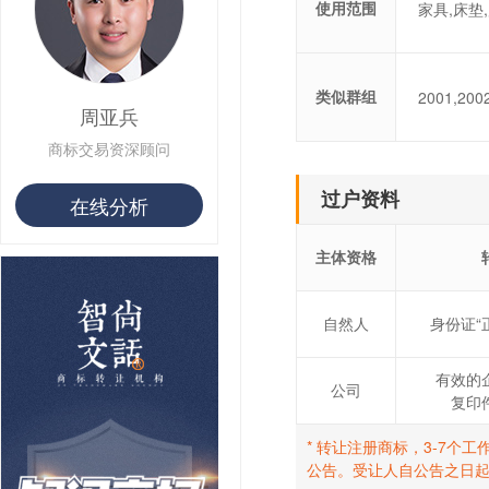
用户 S**8 购买 专***
使用范围
家具,床垫
用户 S**14 购买 宅***
用户 S**26 购买 图***
用户 S**10 购买 侯***
用户 S**16 购买 火***
类似群组
2001,200
周亚兵
用户 S**25 购买 水***
用户 S**33 购买 巴***
商标交易资深顾问
用户 S**80 购买 王***
用户 S**19 购买 T***
过户资料
在线分析
用户 S**22 购买 茶***
用户 S**68 购买 俏***
主体资格
自然人
身份证“
有效的
公司
复印
* 转让注册商标，3-7
公告。受让人自公告之日