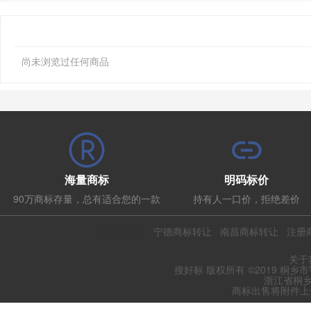
尚未浏览过任何商品
海量商标
明码标价
90万商标存量，总有适合您的一款
持有人一口价，拒绝差价
热门推荐：
宁德商标转让
南昌商标转让
注册
关于
搜好标 版权所有 ©2019 桐乡
浙江省桐乡
商标出售将附件上