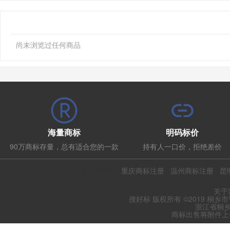
尚未浏览过任何商品
海量商标
明码标价
90万商标存量，总有适合您的一款
持有人一口价，拒绝差价
热门推荐：
重庆商标注册
温州商标注册
昆
关于
搜好标 版权所有 ©2019 桐乡
浙江省桐乡
商标出售将附件上