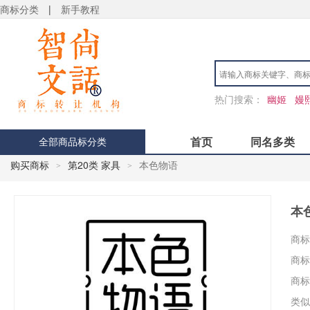
商标分类
|
新手教程
热门搜索：
幽姬
嫚
首页
同名多类
全部商品标分类
购买商标
第20类 家具
本色物语
>
>
本
商标
商标
商标
类似