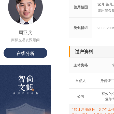
用户 S**1 购买 皇***
家具,茶几
用户 S**8 购买 专***
使用范围
窗用非金
用户 S**14 购买 宅***
用户 S**26 购买 图***
用户 S**10 购买 侯***
用户 S**16 购买 火***
类似群组
2003,200
周亚兵
用户 S**25 购买 水***
用户 S**33 购买 巴***
商标交易资深顾问
用户 S**80 购买 王***
用户 S**19 购买 T***
过户资料
在线分析
用户 S**22 购买 茶***
用户 S**68 购买 俏***
主体资格
自然人
身份证“
有效的
公司
复印
* 转让注册商标，3-7