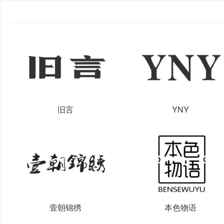
旧言
YNY
壹朝锦绣
本色物语