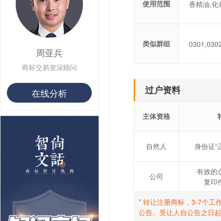
使用范围
香精油,化
类似群组
0301,030
周亚兵
商标交易资深顾问
过户资料
在线分析
主体资格
自然人
身份证“
有效的
公司
复印
* 转让注册商标，3-7
公告。受让人自公告之日