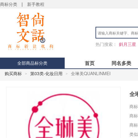
商标分类
|
新手教程
热门搜索：
斜月三星
首页
同名多类
全部商品标分类
购买商标
第03类-化妆日用
全琳美QUANLINMEI
>
>
全琳
商标
商标
商标
类似
用户 S**4 购买 天***