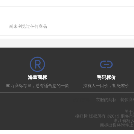
尚未浏览过任何商品
海量商标
明码标价
90万商标存量，总有适合您的一款
持有人一口价，拒绝差价
热门推荐：
衣服的商标
餐饮商
关于
搜好标 版权所有 ©2019 桐乡
浙江省桐乡
商标出售将附件上