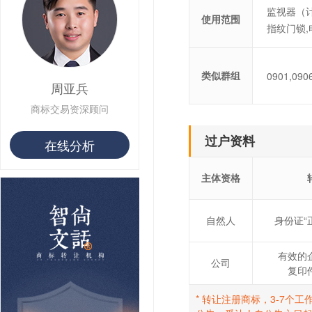
用户 S**8 购买 专***
监视器（计
使用范围
用户 S**14 购买 宅***
指纹门锁,
用户 S**26 购买 图***
用户 S**10 购买 侯***
用户 S**16 购买 火***
类似群组
0901,090
用户 S**25 购买 水***
周亚兵
用户 S**33 购买 巴***
商标交易资深顾问
用户 S**80 购买 王***
用户 S**19 购买 T***
过户资料
用户 S**22 购买 茶***
在线分析
用户 S**68 购买 俏***
主体资格
自然人
身份证“
有效的
公司
复印
* 转让注册商标，3-7