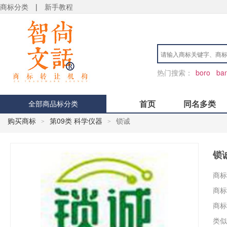
商标分类
|
新手教程
热门搜索：
boro
ban
首页
同名多类
全部商品标分类
购买商标
第09类 科学仪器
锁诚
>
>
锁
商标
商标
商标
类似